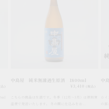
し
純
純
セ
米
米
ッ
無
吟
ト
濾
醸
過
180
生
原
酒
1800ml
中島屋 純米無濾過生原酒 1800ml
中島
通
¥3,410
税込)
(税込)
常
ml
こちらの商品は生酒です。冬季（12月～3月）は原則常
☆イ
価
格
温便で発送いたします。 冬の間に仕込みをお...
の部