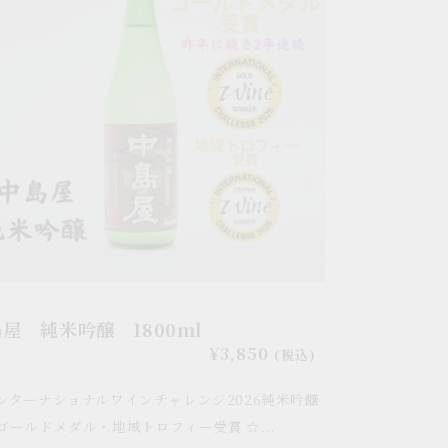
0ml
屋 純米吟醸 1800ml
通
¥3,850
(税込)
常
ンターナショナルワインチャレンジ2026純米吟醸
価
格
ゴールドメダル・地域トロフィー受賞 ☆...