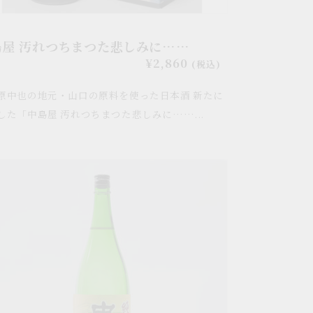
…
島屋 汚れつちまつた悲しみに……
通
¥2,860
(税込)
常
原中也の地元・山口の原料を使った日本酒 新たに
価
格
した「中島屋 汚れつちまつた悲しみに……...