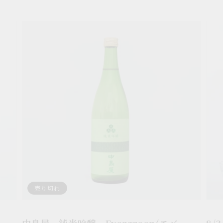
中
8/3
島
よ
屋
り
純
販
米
売
吟
中
醸
島
Evergreen(エ
屋
バ
純
ー
米
グ
大
リ
吟
売り切れ
ー
醸
ン)
紡
中島屋 純米吟醸 Evergreen(エバー
8
720ml
(つ