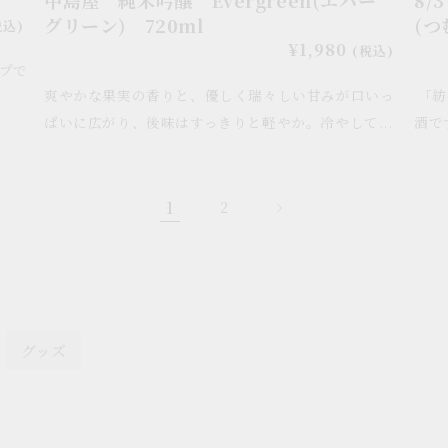
グリーン) 720ml
(つ
む
税込)
通
¥1,980
(税込)
ぐ)
プで
常
爽やかな果実の香りと、優しく瑞々しい甘みが口いっ
「紡
価
格
ぱいに広がり、後味はすっきりと軽やか。冷やして...
酒で
1
2
グッズ