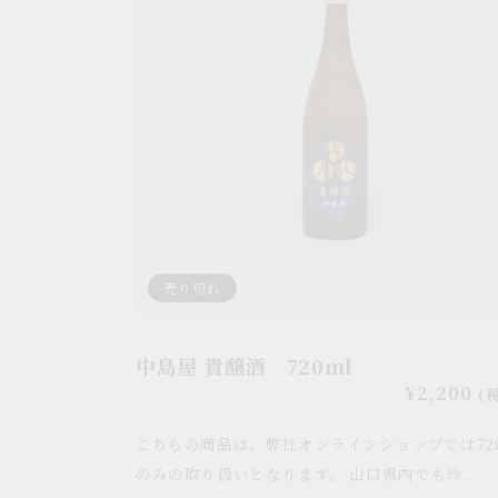
貴
醸
酒
720ml
売り切れ
中島屋 貴醸酒 720ml
通
¥2,200
(
常
こちらの商品は、弊社オンラインショップでは720
価
格
のみの取り扱いとなります。 山口県内でも珍...