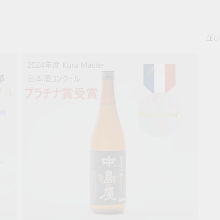
並び
中
中
島
島
屋
屋
純
汚
米
れ
大
つ
吟
ち
醸
ま
720ml
つ
た
悲
し