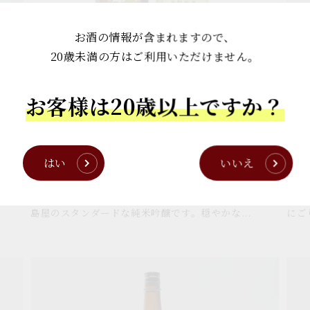
便
純
限
米
お酒の情報が含まれますので、
定
に
20歳未満の方はご利用いただけません。
価
ご
格】
り
お客様は20歳以上ですか？
中
酒
【やまぐちECエール便限定価格】中島屋
1
島
180
＆カネナカ 300mlお試しセット
18
屋
税込)
通
¥1,500
はい
いいえ
(税込)
＆
原則常
常
カ
やまぐちECエール便限定価格 【中島屋純米吟醸】 中
季節
価
ネ
格
島屋のスタンダードな純米吟醸です。穏やかな...
にご
ナ
カ
300ml
中
中
お
島
島
試
屋
屋