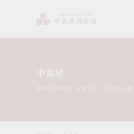
コンテ
ンツに
進む
コ
中島屋
レ
屋号「中島屋」を酒名とした 拘りの酒
ク
シ
ョ
ン: