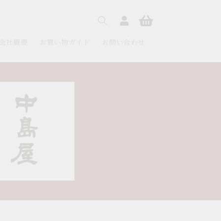
ロ
カ
グ
ー
イ
ト
ン
会社概要
お買い物ガイド
お問い合わせ