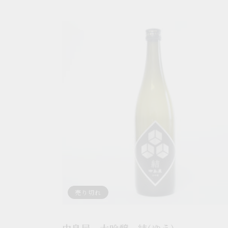
中
島
屋
大
吟
醸
結
(ゆ
う)
売り切れ
中島屋 大吟醸 結(ゆう)