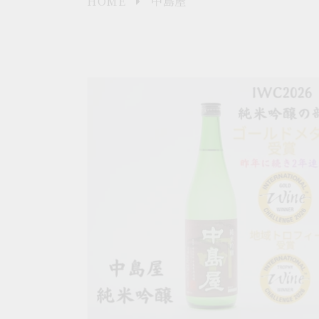
HOME
中島屋
中
島
屋
純
米
吟
醸
720ml