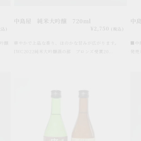
み
に…
中島屋 純米大吟醸 720ml
中
通
¥2,750
税込)
(税込)
常
米吟醸
華やかで上品な香り、ほのかな甘みが広がります。
■中
価
格
IWC2022純米大吟醸酒の部 ブロンズ受賞20...
発売
【や
12/8
ま
よ
ぐ
り
ち
販
EC
売
エ
中
ー
島
ル
屋