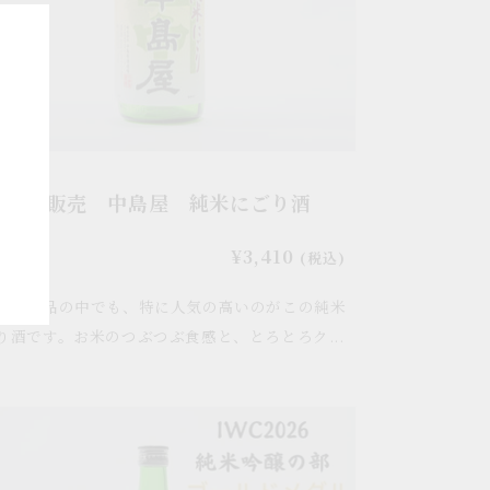
2/8より販売 中島屋 純米にごり酒
0ml
00ml
通
¥3,410
(税込)
常
限定商品の中でも、特に人気の高いのがこの純米
価
格
り酒です。お米のつぶつぶ食感と、とろとろク...