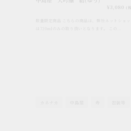
通
¥3,080
(
常
数量限定商品 こちらの商品は、弊社ネットショッ
価
格
は720mlのみの取り扱いとなります。 この...
カネナカ
中島屋
寿
包装等