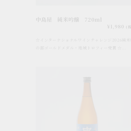
中島屋 純米吟醸 720ml
通
¥1,980
(
常
☆インターナショナルワインチャレンジ2026純
価
格
の部ゴールドメダル・地域トロフィー受賞 ☆...
中
島
屋
純
米
無
濾
過