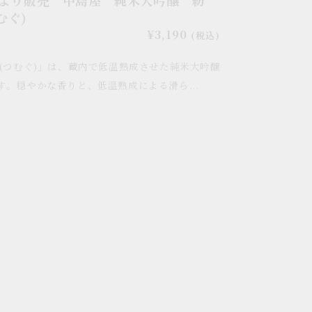
むぐ)
通
¥3,190
(税込)
常
(つむぐ)」は、蔵内で低温熟成させた純米大吟醸
価
格
す。穏やかな香りと、低温熟成による滑ら...