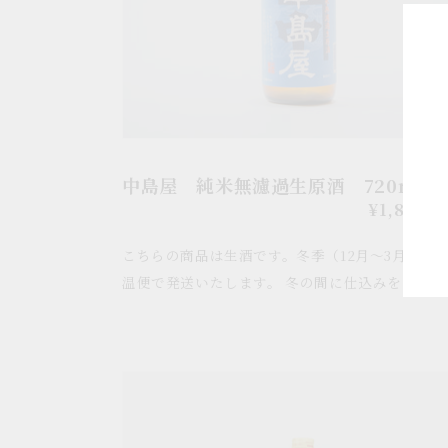
生
原
酒
720ml
中島屋 純米無濾過生原酒 720ml
通
¥1,815
(
常
こちらの商品は生酒です。冬季（12月～3月）は
価
格
温便で発送いたします。 冬の間に仕込みをお...
中
島
屋