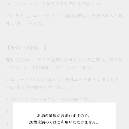
16）ナンセンス、グロテスクな内容を含むもの。
17）その他、本サービスに不適切な内容、表現であると弊
社が判断したもの。
【第8条（非保証）】
弊社及び本サービスの提供に関与している企業は、次の各
号について一切の保証しないものとします。
1. 本サービス利用に起因して登録ユーザまたは利用者の
PCに不具合や障害が生じないこと。
2. コンテンツの正確性及び商品の完全性。
3. コンテンツが第三者の権利を侵害していないこと。
お酒の情報が含まれますので、
20歳未満の方はご利用いただけません。
4. 本サービスが永続すること。