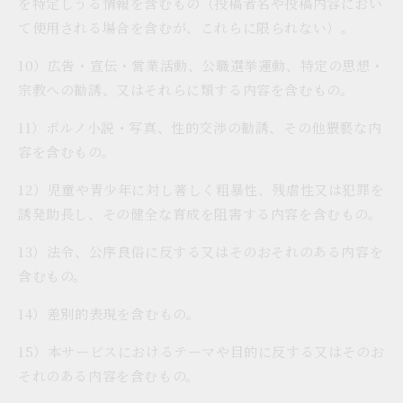
を特定しうる情報を含むもの（投稿者名や投稿内容におい
て使用される場合を含むが、これらに限られない）。
10）広告・宣伝・営業活動、公職選挙運動、特定の思想・
宗教への勧誘、又はそれらに類する内容を含むもの。
11）ポルノ小説・写真、性的交渉の勧誘、その他猥褻な内
容を含むもの。
12）児童や青少年に対し著しく粗暴性、残虐性又は犯罪を
誘発助長し、その健全な育成を阻害する内容を含むもの。
13）法令、公序良俗に反する又はそのおそれのある内容を
含むもの。
14）差別的表現を含むもの。
15）本サービスにおけるテーマや目的に反する又はそのお
それのある内容を含むもの。