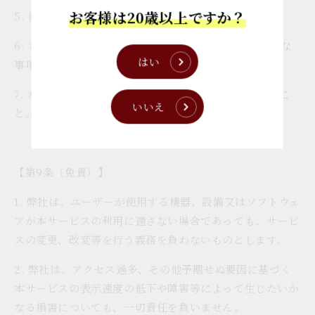
お客様は20歳以上ですか？
5. 商品の信頼性または効能等を保証すること。
6. 本サービスの利用が登録ユーザまたは利用者に必要な
はい
事項を満たすこと。
7. 本サービスの利用に中断またはエラーが発生しないこ
いいえ
と。
【第9条（免責）】
1. 弊社は、ユーザーが使用する機器、設備又はソフトウェ
アが本サービスの利用に適さない場合であっても、サービ
スの変更、改変等を行う義務を負わないものとします。
2. 弊社は、アクセス過多、その他予期せぬ要因に基づく
本サービスの表示速度の低下や障害等によって生じたいか
なる損害についても、一切責任を負いません。