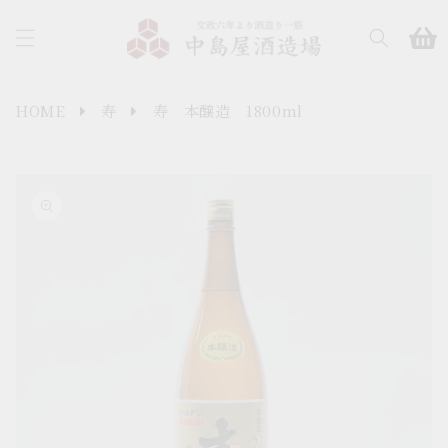
コンテ
カ
ンツに
ー
進む
ト
HOME
寿
寿 本醸造 1800ml
商品情
報にス
キップ
ギ
ャ
ラ
リ