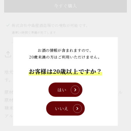
数
数
今すぐ購入
量
量
を
を
減
増
株式会社中島屋酒造場
での受取が可能です。
ら
や
通常24時間で準備が完了します
す
す
ストア情報を表示する
お酒の情報が含まれますので、
Share
20歳未満の方はご利用いただけません。
お客様は20歳以上ですか？
地元で長年愛されている定番酒。どんな料理にも合いま
す。
はい
原材料名 米（国産）・米麹（国産米）・醸造アルコール
原材料名 麹米 山田錦・掛米 日本晴
精米歩合 60％
いいえ
アルコール分 16度