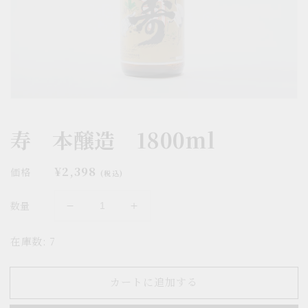
ー
ビ
ュ
ー
で
掲
載
さ
れ
て
寿 本醸造 1800ml
い
る
メ
通
¥2,398
価格
デ
(税込)
ィ
常
ア
価
数量
1
寿
寿
格
を
本
本
開
在庫数: 7
く
醸
醸
造
造
1800ml
1800ml
カートに追加する
の
の