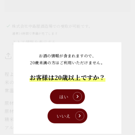
の
の
数
数
量
量
を
を
株式会社中島屋酒造場
での受取が可能です。
減
増
通常24時間で準備が完了します
ら
や
ストア情報を表示する
す
す
Share
お酒の情報が含まれますので、
20歳未満の方はご利用いただけません。
程よい熟成を起因する落ち着いた香り。
お客様は20歳以上ですか？
米の旨みと深みある味わいが特徴です。
常温～燗が飲み頃
はい
原材料名 米（国産）・米麹（国産米）
原材料名 山田錦100％
いいえ
精米歩合 60％
アルコール分 16度