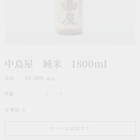
ー
ビ
ュ
ー
で
掲
載
さ
れ
て
中島屋 純米 1800ml
い
る
メ
通
¥3,300
価格
デ
(税込)
ィ
常
ア
価
数量
1
中
中
格
を
島
島
開
在庫数: 8
く
屋
屋
純
純
米
米
カートに追加する
1800ml
1800ml