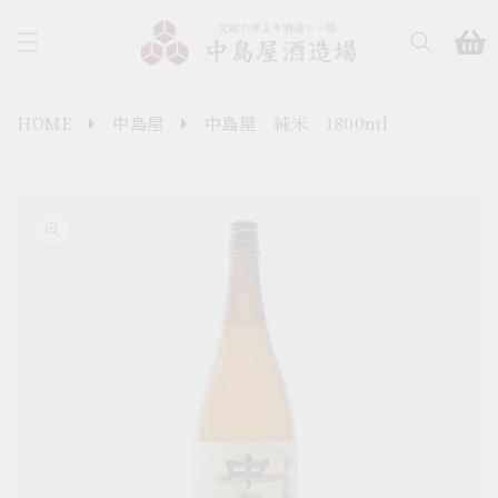
コンテ
カ
ンツに
ー
進む
ト
HOME
中島屋
中島屋 純米 1800ml
商品情
報にス
キップ
ギ
ャ
ラ
リ