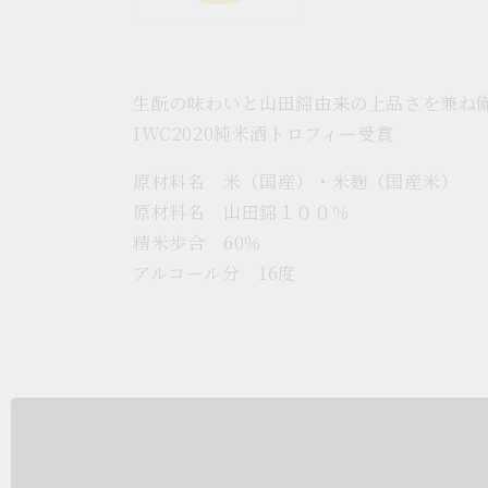
リ
開
ー
く
ビ
ュ
ー
生酛の味わいと山田錦由来の上品さを兼ね
で
掲
IWC2020純米酒トロフィー受賞
載
さ
原材料名 米（国産）・米麹（国産米）
れ
て
原材料名 山田錦１００％
い
精米歩合 60％
る
メ
アルコール分 16度
デ
ィ
ア
2
を
開
く