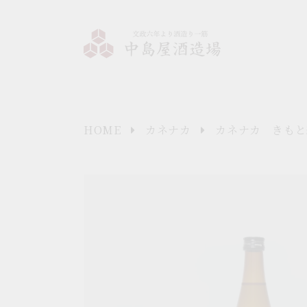
コンテ
ンツに
進む
HOME
カネナカ
カネナカ きもと純
商品情
報にス
キップ