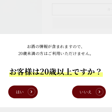
カ
カ
き
き
カ
も
も
と
と
純
純
米
米
山
山
株式会社中島屋酒造場
での受取が可
田
田
お酒の情報が含まれますので、
通常24時間で準備が完了します
錦
錦
20歳未満の方はご利用いただけません。
ストア情報を表示する
720ml
720ml
の
の
Share
数
数
お客様は20歳以上ですか？
量
量
を
を
減
増
ら
や
はい
いいえ
す
す