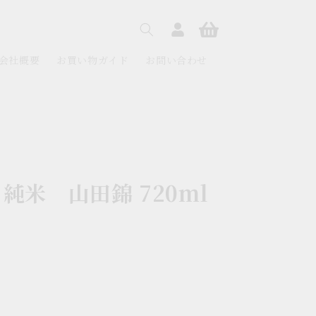
ロ
カ
グ
ー
イ
ト
ン
会社概要
お買い物ガイド
お問い合わせ
純米 山田錦 720ml