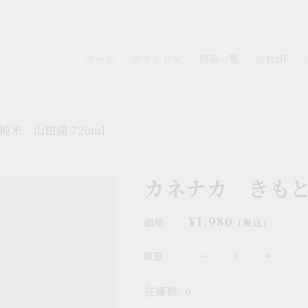
ホーム
ブランド
商品一覧
会社HP
米 山田錦 720ml
カネナカ きもと
通
¥1,980
価格
(税込)
常
価
数量
カ
カ
格
ネ
ネ
在庫数: 6
ナ
ナ