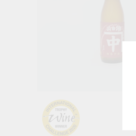
ギ
ャ
ラ
リ
ー
ビ
ュ
ー
で
掲
載
さ
れ
て
い
る
メ
デ
ィ
ギ
ア
ャ
1
ラ
を